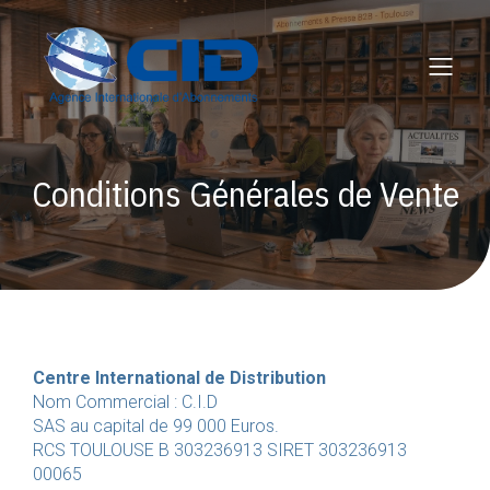
Conditions Générales de Vente
Centre International de Distribution
Nom Commercial : C.I.D
SAS au capital de 99 000 Euros.
RCS TOULOUSE B 303236913 SIRET 303236913
00065