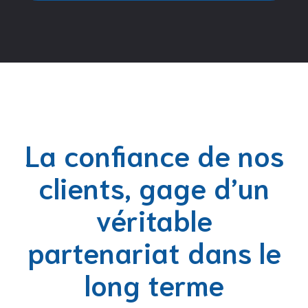
La confiance de nos
clients, gage d’un
véritable
partenariat dans le
long terme